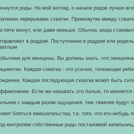
ачнутся роды. На мой взгляд, о начале родов лучше вс
раткими перерывами схватки. Промежутки между схватка
о пяти минут, или даже меньше. Обычно, когда станови
тправляют в роддом. Поступление в роддом или родиль
ветлым
обытием для женщины. Вы должны знать, что эмоционал
ациентки. Каждая схватка - это усилие, толкающее ребе
ождение. Каждая последующая схватка может быть сил
ффективнее. Если же называть это болью, то меняется 
ильнее с каждым разом ощущения, тем тяжелее будут п
ожет бояться вмешательства, т.е. того, что кто-нибудь
од контролем собственные роды постановкой капельниц