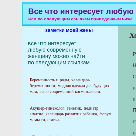
Все что интересует любую
или по следующим ссылкам приведенным ниже.
заметки моей жены
Х
все что интересует 

любую современную 

Р
женщину можно найти

по следующим ссылкам
Н
О
Беременность и роды, календарь
беременности, модная одежда для будущих
н
мам, все о современной косметологии.
п
Акушер-гинеколог, генетик, педиатр,
П
зачатие, календарь развития ребенка, форум
мамы-ru, статьи.
г
н