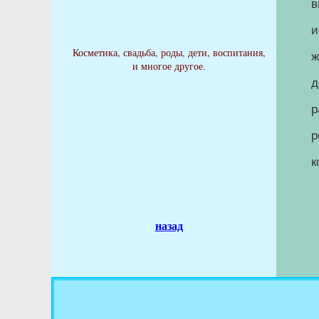
в
и
Косметика, свадьба, роды, дети, воспитания,
ж
и многое другое.
д
р
р
к
назад