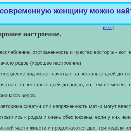
 современную женщину можно найт
назад
орошее настроение.
асслабление, отстраненность и чувство восторга - вот 
ачало родов (хорошее настроение)
тхождение вод может начаться за несколько дней до тог
ачаться за несколько дней до родов, но, тем не менее, 
ризнаков родов.
овторные схватки или напряженность матки могут ввест
отовились к родам и очень обеспокоены, если у них на
ижней части живота и продолжаются две, три недели или