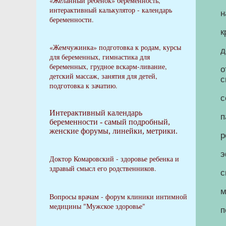
«Желанный ребенок» беременность,
интерактивный калькулятор - календарь
н
беременности.
к
«Жемчужинка» подготовка к родам, курсы
д
для беременных, гимнастика для
беременных, грудное вскарм-ливание,
о
детский массаж, занятия для детей,
с
подготовка к зачатию.
с
Интерактивный календарь
п
беременности - самый подробный,
женские форумы, линейки, метрики.
р
э
Доктор Комаровский - здоровье ребенка и
здравый смысл его родственников.
с
м
Вопросы врачам - форум клиники интимной
медицины "Мужское здоровье"
п